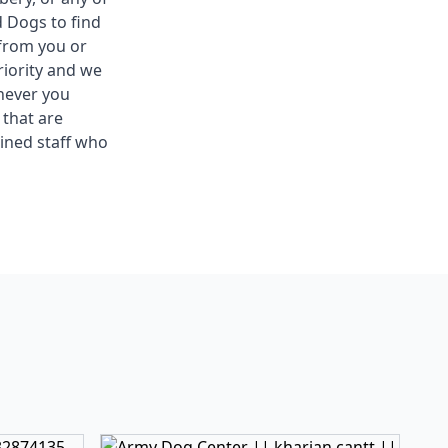
d Dogs to find
from you or
riority and we
never you
 that are
ined staff who