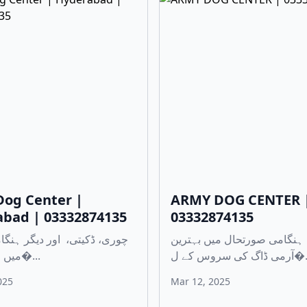
og Center |
ARMY DOG CENTER 
bad | 03332874135
03332874135
ہنگامی صورتحال میں بہترین
ڈاگ کی سروس کے ل
میں مدد کے لی�...
025
Mar 12, 2025