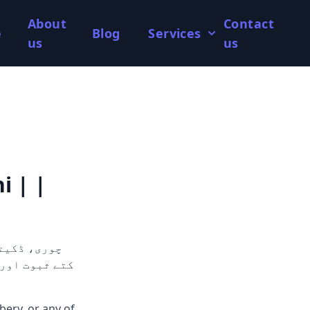
About
Contact
e
Blog
Services
us
us
i | |