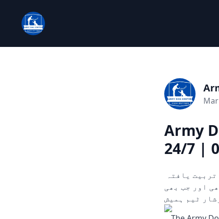
Ar
Mar
Army Do
24/7 | 
چوری، ڈکیتی، اور دیگر ہنگامی حالات میں مدد کے لیے تیار۔ ہمارے تربیت یافتہ
ں۔ 24/7 دستیاب، کہیں بھی اور جب بھی
شار ٹیم ہمیش
ہ The Army Dog Center is aimed serve you in case of any emergency, robbery, or any of