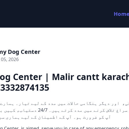
Hom
my Dog Center
 05, 2026
g Center | Malir cantt karach
03332874135
کتے ثبوت اور سراغ تلاش کرنے میں مدد کرتے ہی
آپ کو ضرورت ہو۔ آپ کے اطمینان کے لیے ہماری سر