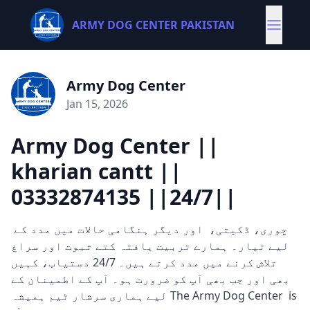
ARMY DOG CENTER PAKISTAN
Army Dog Center
Jan 15, 2026
Army Dog Center ||
kharian cantt ||
03332874135 ||24/7||
چوری، ڈکیتی، اور دیگر ہنگامی حالات میں مدد کے
لیے تیار۔ ہمارے تربیت یافتہ کتے ثبوت اور سراغ
تلاش کرنے میں مدد کرتے ہیں۔ 24/7 دستیاب، کہیں
بھی اور جب بھی آپ کو ضرورت ہو۔ آپ کے اطمینان کے
لیے ہماری سرشار ٹیم ہمیشہ The Army Dog Center is