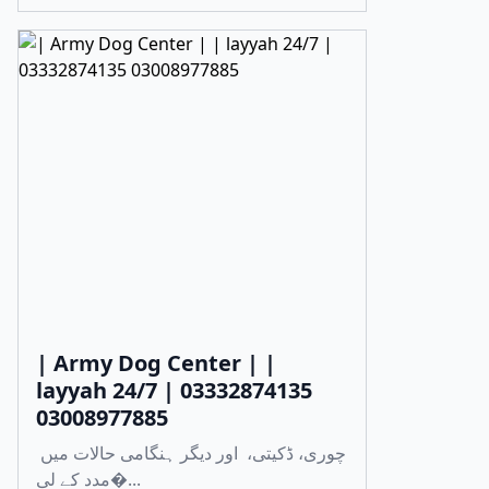
| Army Dog Center | |
layyah 24/7 | 03332874135
03008977885
چوری، ڈکیتی، اور دیگر ہنگامی حالات میں
مدد کے لی�...