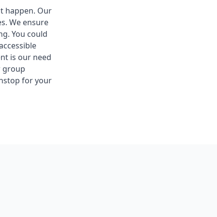
at happen. Our
ues. We ensure
ng. You could
accessible
nt is our need
r group
nstop for your