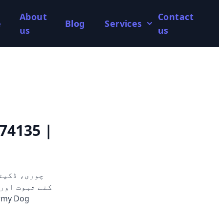
About
Contact
e
Blog
Services
us
us
74135 |