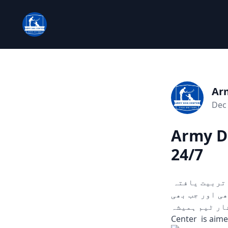
Ar
Dec 
Army Do
24/7
چوری، ڈکیتی، اور دیگر ہنگامی حالات میں مدد کے لیے تیار۔ ہمارے تربیت یافتہ
ں۔ 24/7 دستیاب، کہیں بھی اور جب بھی
سرشار ٹیم ہمیشہ
Center is aime