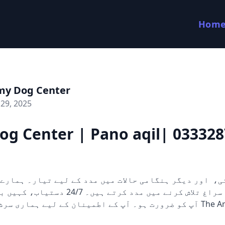
Hom
my Dog Center
29, 2025
g Center | Pano aqil| 033328
کتے ثبوت اور سراغ تلاش کرنے میں مدد کرتے ہی
آپ کو ضرورت ہو۔ آپ کے اطمینان کے لیے ہماری  The Army Dog