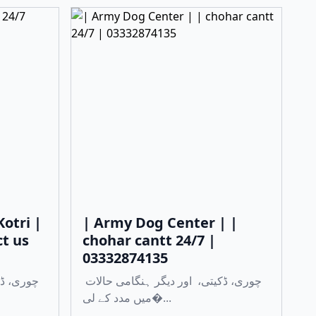
otri |
| Army Dog Center | |
ct us
chohar cantt 24/7 |
03332874135
چوری، ڈکیتی، اور دیگر ہنگامی حالات
میں مدد کے لی�...