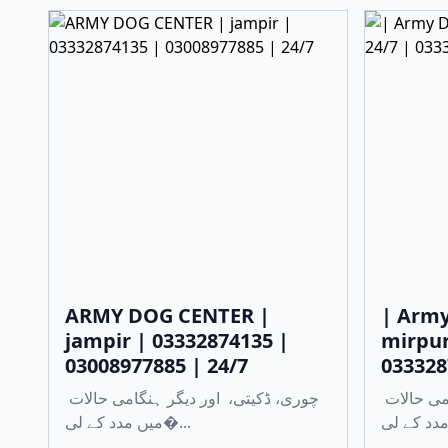
ARMY DOG CENTER |
| Army
jampir | 03332874135 |
mirpur
03008977885 | 24/7
033328
چوری، ڈکیتی، اور دیگر ہنگامی حالات
چوری، ڈکیتی، اور دیگر ہنگامی حالات
میں مدد کے لی�...