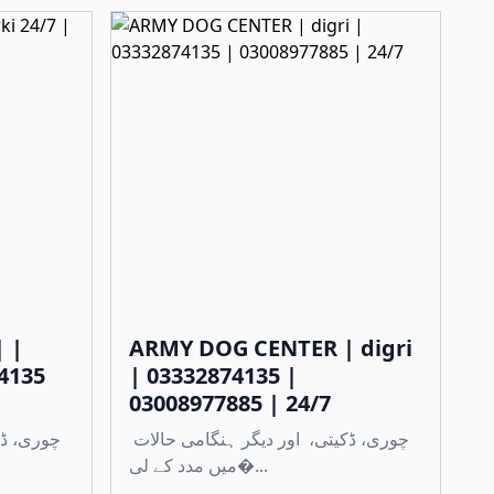
| |
ARMY DOG CENTER | digri
74135
| 03332874135 |
03008977885 | 24/7
چوری، ڈکیتی، اور دیگر ہنگامی حالات
میں مدد کے لی�...