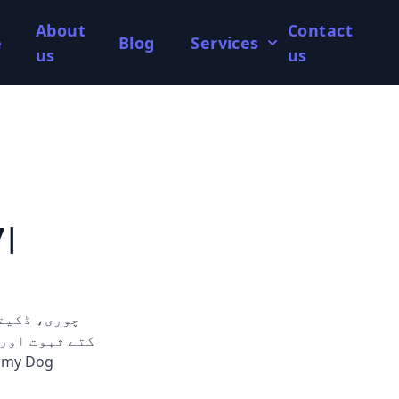
About
Contact
e
Blog
Services
us
us
7|