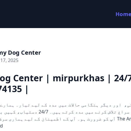
Hom
my Dog Center
17, 2025
og Center | mirpurkhas | 24/
74135 |
کتے ثبوت اور سراغ تلاش کرنے میں مدد کرتے ہی
آپ کو ضرورت ہو۔ آپ کے اطمینان کے لیے ہماری  The Army Dog
ed