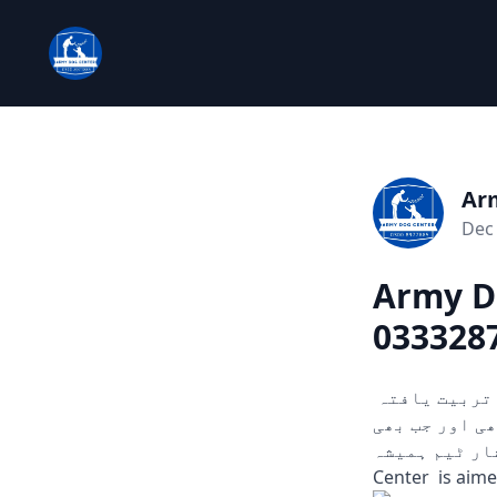
Ar
Dec 
Army D
033328
چوری، ڈکیتی، اور دیگر ہنگامی حالات میں مدد کے لیے تیار۔ ہمارے تربیت یافتہ
ں۔ 24/7 دستیاب، کہیں بھی اور جب بھی
سرشار ٹیم ہمیشہ
Center is aim