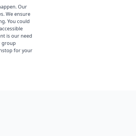
 happen. Our
ues. We ensure
ng. You could
accessible
nt is our need
r group
nstop for your