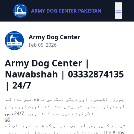
ARMY DOG CENTER PAKISTAN
Army Dog Center
Feb 05, 2026
Army Dog Center |
Nawabshah | 03332874135
| 24/7
چوری، ڈکیتی، اور دیگر ہنگامی حالات میں مدد کے
لیے تیار۔ ہمارے تربیت یافتہ کتے ثبوت اور سراغ
تلاش کرنے میں مدد کرتے ہیں۔ 24/7 دس
تیاب، کہیں بھی اور جب بھی آپ کو ضرورت ہو۔ آپ کے
اطمینان کے لیے ہماری سرشار ٹیم ہمیشہ The Army