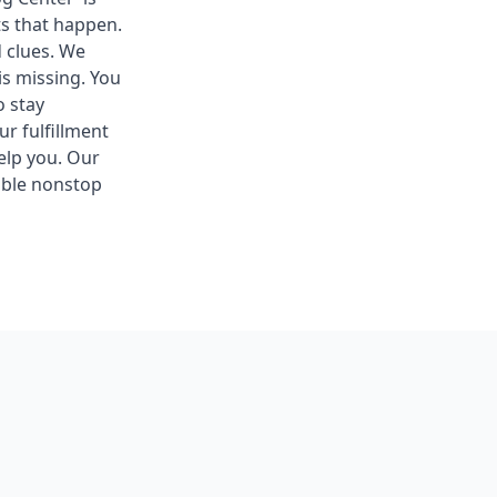
ts that happen.
d clues. We
s missing. You
o stay
r fulfillment
help you. Our
ible nonstop