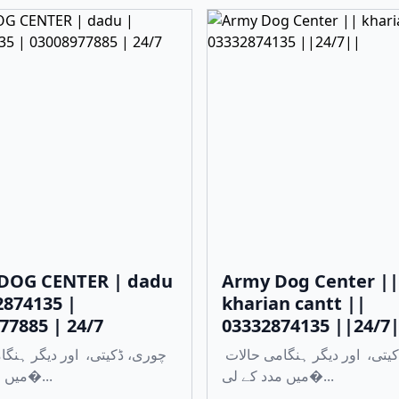
DOG CENTER | dadu
Army Dog Center ||
2874135 |
kharian cantt ||
77885 | 24/7
03332874135 ||24/7
چوری، ڈکیتی، اور دیگر ہنگامی حالات
میں مدد کے لی�...
میں مدد کے لی�...