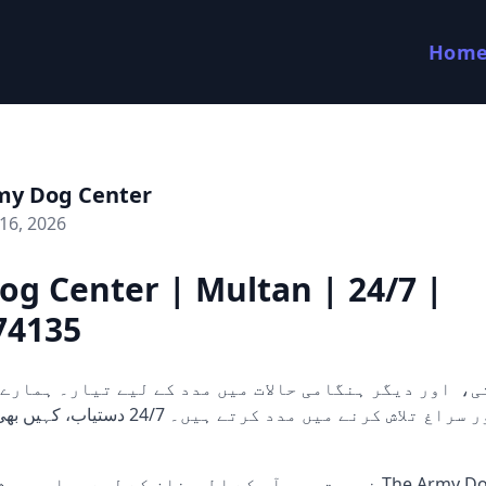
Hom
my Dog Center
16, 2026
g Center | Multan | 24/7 |
74135
کتے ثبوت اور سراغ تلاش کرنے میں مدد کرتے ہ
ضرورت ہو۔ آپ کے اطمینان کے لیے ہما The Army Dog Center is