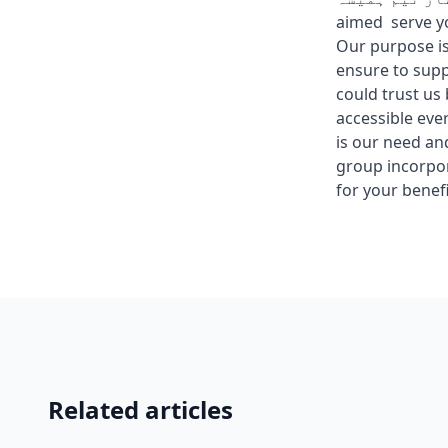
aimed serve yo
Our purpose is
ensure to supp
could trust us
accessible eve
is our need an
group incorpo
for your benefi
Related articles