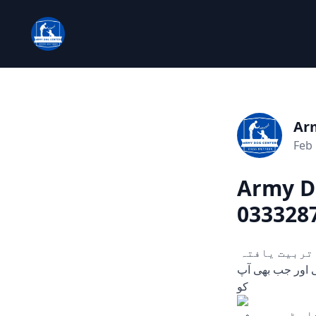
Ar
Feb 
Army Do
033328
چوری، ڈکیتی، اور دیگر ہنگامی حالات میں مدد کے لیے تیار۔ ہمارے تربیت یافتہ
یں۔ 24/7 دستیاب، کہیں بھی اور جب بھی آپ
کو
ری سرشار ٹیم ہمیشہ