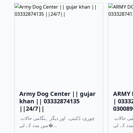
Army Dog Center || gujar
ARMY 
khan || 03332874135
| 0333
||24/7||
030089
چوری، ڈکیتی، اور دیگر ہنگامی حالات
چوری، ڈکیتی، اور دیگر ہنگامی حالات
میں مدد کے لی�...