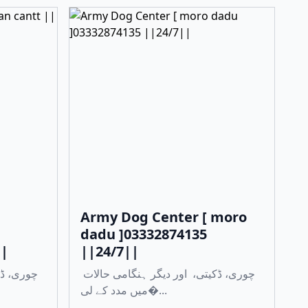
Army Dog Center [ moro
dadu ]03332874135
||
||24/7||
چوری، ڈکیتی، اور دیگر ہنگامی حالات
میں مدد کے لی�...