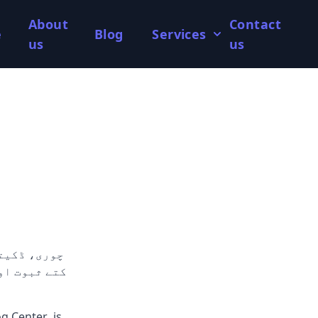
About
Contact
e
Blog
Services
us
us