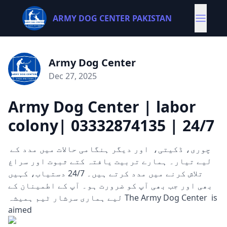
ARMY DOG CENTER PAKISTAN
Army Dog Center
Dec 27, 2025
Army Dog Center | labor
colony| 03332874135 | 24/7
چوری، ڈکیتی، اور دیگر ہنگامی حالات میں مدد کے
لیے تیار۔ ہمارے تربیت یافتہ کتے ثبوت اور سراغ
تلاش کرنے میں مدد کرتے ہیں۔ 24/7 دستیاب، کہیں
بھی اور جب بھی آپ کو ضرورت ہو۔ آپ کے اطمینان کے
لیے ہماری سرشار ٹیم ہمیشہ The Army Dog Center is
aimed