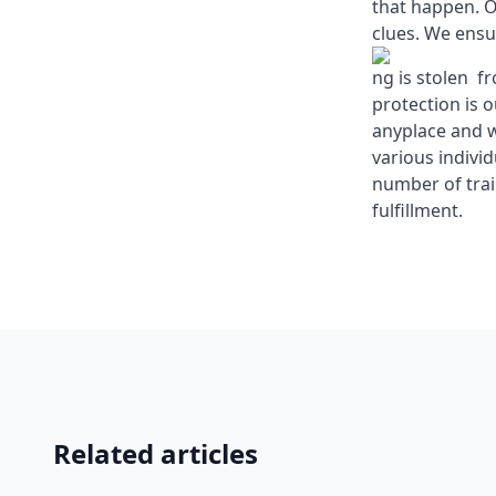
that happen. O
clues. We ens
ng is stolen f
protection is 
anyplace and w
various indivi
number of trai
fulfillment.
Related articles