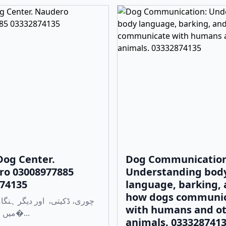
og Center.
Dog Communication
ro 03008977885
Understanding bod
74135
language, barking,
how dogs communi
with humans and o
میں مدد کے لی�...
animals. 033328741