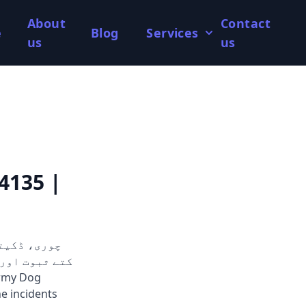
About
Contact
e
Blog
Services
us
us
4135 |
e incidents