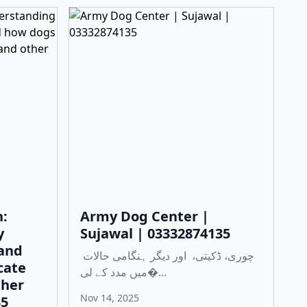
:
Army Dog Center |
y
Sujawal | 03332874135
 and
چوری، ڈکیتی، اور دیگر ہنگامی حالات
cate
میں مدد کے لی�...
ther
Nov 14, 2025
35