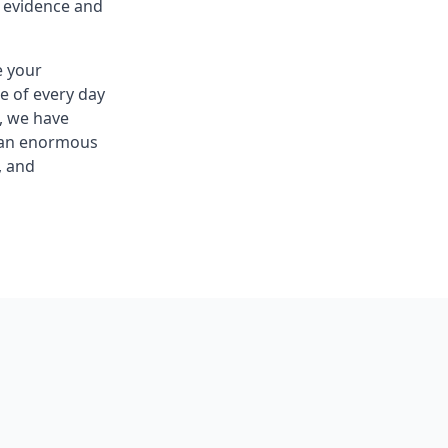
d evidence and
e your
e of every day
, we have
s an enormous
, and