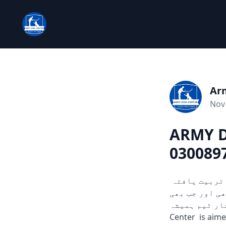
Ar
Nov 
ARMY D
0300897
چوری، ڈکیتی، اور دیگر ہنگامی حالات میں مدد کے لیے تیار۔ ہمارے تربیت یافتہ
ں۔ 24/7 دستیاب، کہیں بھی اور جب بھی
سرشار ٹیم ہمیشہ
Center is aime