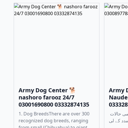
Army Dog Center 🐕
Army D
nashoro farooz 24/7
Naude
03001690800 03332874135
033328
1. Dog BreedsThere are over 300
چوری، ڈکیتی، اور دیگر ہنگامی حالات
recognized dog breeds, ranging
from small (Chihuahua) to giant