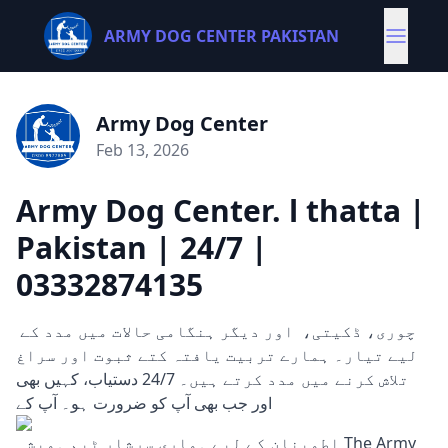
ARMY DOG CENTER PAKISTAN
Army Dog Center
Feb 13, 2026
Army Dog Center. l thatta |
Pakistan | 24/7 |
03332874135
چوری، ڈکیتی، اور دیگر ہنگامی حالات میں مدد کے
لیے تیار۔ ہمارے تربیت یافتہ کتے ثبوت اور سراغ
تلاش کرنے میں مدد کرتے ہیں۔ 24/7 دستیاب، کہیں بھی
اور جب بھی آپ کو ضرورت ہو۔ آپ کے
اطمینان کے لیے ہماری سرشار ٹیم ہمیشہ The Army