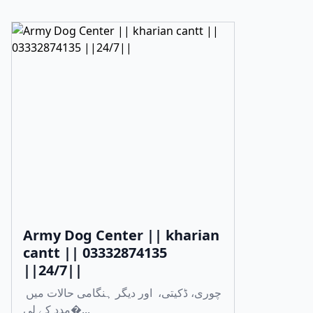
Army Dog Center || kharian
cantt || 03332874135
||24/7||
چوری، ڈکیتی، اور دیگر ہنگامی حالات میں
مدد کے لی�...