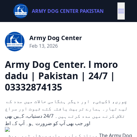
ARMY DOG CENTER PAKISTAN
Army Dog Center
Feb 13, 2026
Army Dog Center. l moro
dadu | Pakistan | 24/7 |
03332874135
چوری، ڈکیتی، اور دیگر ہنگامی حالات میں مدد کے
لیے تیار۔ ہمارے تربیت یافتہ کتے ثبوت اور سراغ
تلاش کرنے میں مدد کرتے ہیں۔ 24/7 دستیاب، کہیں بھی
اور جب بھی آپ کو ضرورت ہو۔ آپ کے اط
مینان کے لیے ہماری سرشار ٹیم ہمیشہ The Army Dog