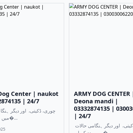
og Center | naukot
ARMY DOG CENTER 
2874135 | 24/7
Deona mandi |
03332874135 | 0300
| 24/7
میں مدد کے لی�...
چوری، ڈکیتی، اور دیگر ہنگامی حالات
025
میں مدد کے لی�...