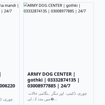
|
ARMY DOG CENTER |
gothki | 03332874135 |
3006220
03008977885 | 24/7
چوری، ڈکیتی، اور دیگر ہنگامی حالات
میں مدد کے لی�...