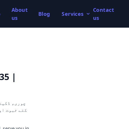
About
Contact
e
Blog
Services
us
us
35 |