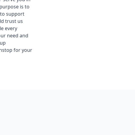
purpose is to
 to support
d trust us
le every
 our need and
oup
nstop for your