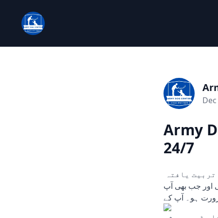
Ar
Dec 
Army D
24/7
چوری، ڈکیتی، اور دیگر ہنگامی حالات میں مدد کے لیے تیار۔ ہمارے تربیت یافتہ
یں۔ 24/7 دستیاب، کہیں بھی اور جب بھی آپ
ورت ہو۔ آپ کے
 لیے ہماری سرشار ٹیم ہمیشہ