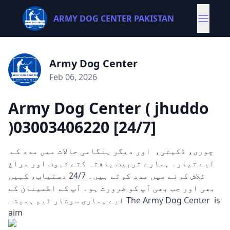
ARMY DOG CENTER PAKISTAN
Army Dog Center
Feb 06, 2026
Army Dog Center ( jhuddo
)03003406220 [24/7]
چوری، ڈکیتی، اور دیگر ہنگامی حالات میں مدد کے
لیے تیار۔ ہمارے تربیت یافتہ کتے ثبوت اور سراغ
تلاش کرنے میں مدد کرتے ہیں۔ 24/7 دستیاب، کہیں
بھی اور جب بھی آپ کو ضرورت ہو۔ آپ کے اطمینان کے
لیے ہماری سرشار ٹیم ہمیشہ The Army Dog Center is
aim