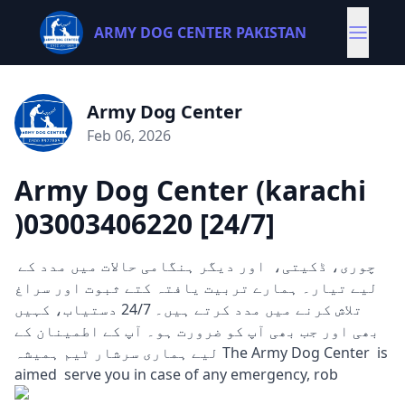
ARMY DOG CENTER PAKISTAN
Army Dog Center
Feb 06, 2026
Army Dog Center (karachi
)03003406220 [24/7]
چوری، ڈکیتی، اور دیگر ہنگامی حالات میں مدد کے
لیے تیار۔ ہمارے تربیت یافتہ کتے ثبوت اور سراغ
تلاش کرنے میں مدد کرتے ہیں۔ 24/7 دستیاب، کہیں
بھی اور جب بھی آپ کو ضرورت ہو۔ آپ کے اطمینان کے
لیے ہماری سرشار ٹیم ہمیشہ The Army Dog Center is
aimed serve you in case of any emergency, rob