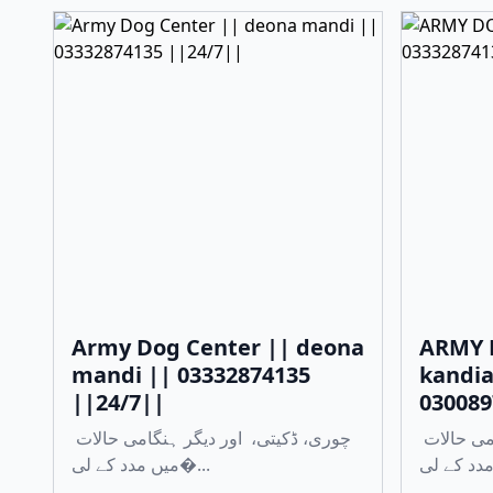
Army Dog Center || deona
ARMY 
mandi || 03332874135
kandia
||24/7||
030089
چوری، ڈکیتی، اور دیگر ہنگامی حالات
چوری، ڈکیتی، اور دیگر ہنگامی حالات
میں مدد کے لی�...