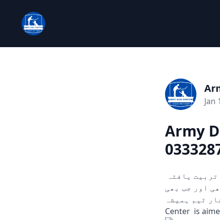
Ar
Jan 
Army D
033328
چوری، ڈکیتی، اور دیگر ہنگامی حالات میں مدد کے لیے تیار۔ ہمارے تربیت یافتہ
ں۔ 24/7 دستیاب، کہیں بھی اور جب بھی
سرشار ٹیم ہمیشہ
Center is aime