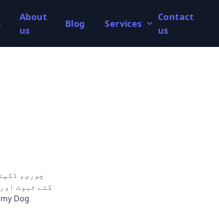
About
Contact
e
Blog
Services
us
us