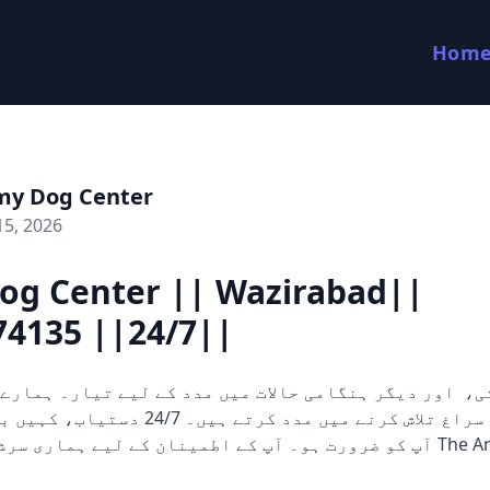
Hom
my Dog Center
15, 2026
og Center || Wazirabad||
74135 ||24/7||
کتے ثبوت اور سراغ تلاش کرنے میں مدد کرتے ہی
آپ کو ضرورت ہو۔ آپ کے اطمینان کے لیے ہماری  The Army Dog