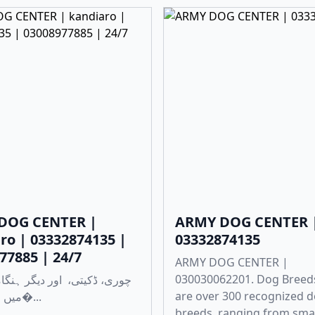
DOG CENTER |
ARMY DOG CENTER 
ro | 03332874135 |
03332874135
77885 | 24/7
ARMY DOG CENTER |
030030062201. Dog Breed
are over 300 recognized 
میں مدد کے لی�...
breeds, ranging from sma.