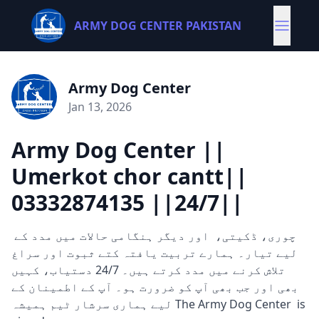
ARMY DOG CENTER PAKISTAN
Army Dog Center
Jan 13, 2026
Army Dog Center ||
Umerkot chor cantt||
03332874135 ||24/7||
چوری، ڈکیتی، اور دیگر ہنگامی حالات میں مدد کے
لیے تیار۔ ہمارے تربیت یافتہ کتے ثبوت اور سراغ
تلاش کرنے میں مدد کرتے ہیں۔ 24/7 دستیاب، کہیں
بھی اور جب بھی آپ کو ضرورت ہو۔ آپ کے اطمینان کے
لیے ہماری سرشار ٹیم ہمیشہ The Army Dog Center is