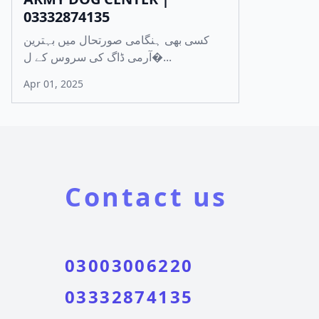
03332874135
کسی بھی ہنگامی صورتحال میں بہترین
آرمی ڈاگ کی سروس کے ل�...
Apr 01, 2025
Contact us
03003006220
03332874135