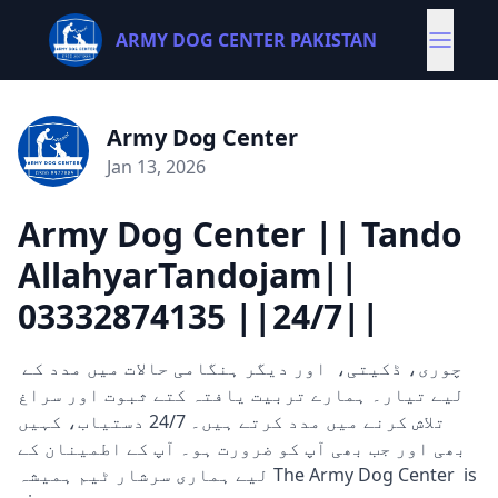
ARMY DOG CENTER PAKISTAN
Army Dog Center
Jan 13, 2026
Army Dog Center || Tando
AllahyarTandojam||
03332874135 ||24/7||
چوری، ڈکیتی، اور دیگر ہنگامی حالات میں مدد کے
لیے تیار۔ ہمارے تربیت یافتہ کتے ثبوت اور سراغ
تلاش کرنے میں مدد کرتے ہیں۔ 24/7 دستیاب، کہیں
بھی اور جب بھی آپ کو ضرورت ہو۔ آپ کے اطمینان کے
لیے ہماری سرشار ٹیم ہمیشہ The Army Dog Center is