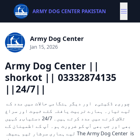
ARMY DOG CENTER PAKISTAN
Army Dog Center
Jan 15, 2026
Army Dog Center ||
shorkot || 03332874135
||24/7||
چوری، ڈکیتی، اور دیگر ہنگامی حالات میں مدد کے
لیے تیار۔ ہمارے تربیت یافتہ کتے ثبوت اور سراغ
تلاش کرنے میں مدد کرتے ہیں۔ 24/7 دستیاب، کہیں
بھی اور جب بھی آپ کو ضرورت ہو۔ آپ کے اطمینان کے
لیے ہماری سرشار ٹیم ہمیشہ The Army Dog Center is