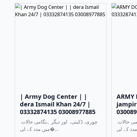
| Army Dog Center | |
ARMY 
dera Ismail Khan 24/7 |
jampir
03332874135 03008977885
030089
چوری، ڈکیتی، اور دیگر ہنگامی حالات
چوری، ڈکیتی، اور دیگر ہنگامی حالات
میں مدد کے لی�...