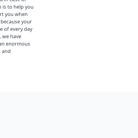
 is to help you
ort you when
s because your
e of every day
, we have
s an enormous
, and