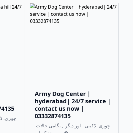

Army Dog Center |
hyderabad| 24/7 service |
74135
contact us now |
03332874135
چوری، ڈکیتی، اور دیگر ہنگامی حالات
میں مدد کے لی�...