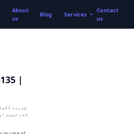
About
Contact
e
Blog
Services
us
us
135 |