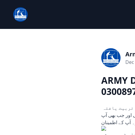
Ar
Dec 
ARMY D
0300897
چوری، ڈکیتی، اور دیگر ہنگامی حالات میں مدد کے لیے تیار۔ ہمارے تربیت یافتہ
یں۔ 24/7 دستیاب، کہیں بھی اور جب بھی آپ
 آپ کے اطمینان
کے لیے ہماری سرشار ٹیم ہمیشہ The A