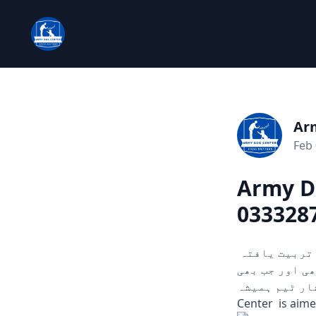
Ar
Feb 
Army D
0333287
چوری، ڈکیتی، اور دیگر ہنگامی حالات میں مدد کے لیے تیار۔ ہمارے تربیت یافتہ
ں۔ 24/7 دستیاب، کہیں بھی اور جب بھی
سرشار ٹیم ہمیشہ
Center is aim