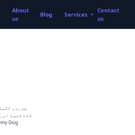
About
Contact
e
Blog
Services
us
us