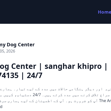
Hom
my Dog Center
05, 2026
og Center | sanghar khipro |
4135 | 24/7
کتے ثبوت اور سراغ تلاش کرنے میں مدد کرتے ہی
آپ کو ضرورت ہو۔ آپ کے اطمینان کے لیے ہماری  The Army Dog
ed