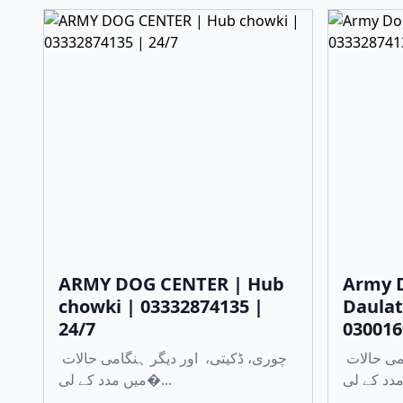
ARMY DOG CENTER | Hub
Army D
chowki | 03332874135 |
Daulat
24/7
030016
چوری، ڈکیتی، اور دیگر ہنگامی حالات
چوری، ڈکیتی، اور دیگر ہنگامی حالات
میں مدد کے لی�...