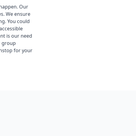
t happen. Our
ues. We ensure
ng. You could
accessible
nt is our need
r group
nstop for your