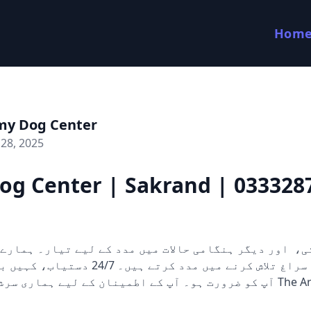
Hom
my Dog Center
28, 2025
og Center | Sakrand | 033328
کتے ثبوت اور سراغ تلاش کرنے میں مدد کرتے ہی
آپ کو ضرورت ہو۔ آپ کے اطمینان کے لیے ہماری  The Army Dog