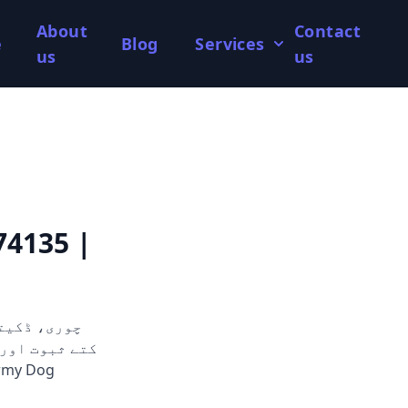
About
Contact
e
Blog
Services
us
us
74135 |