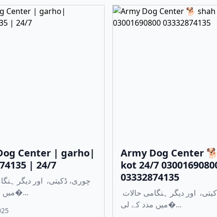
og Center | garho|
Army Dog Center 
74135 | 24/7
kot 24/7 0300169080
03332874135
میں مدد کے لی�...
چوری، ڈکیتی، اور دیگر ہنگامی حالات
میں مدد کے لی�...
025