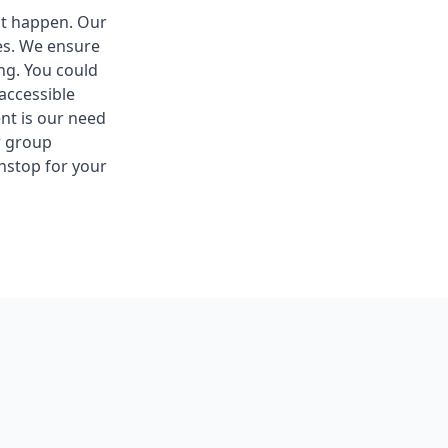
at happen. Our
ues. We ensure
ng. You could
accessible
nt is our need
r group
nstop for your