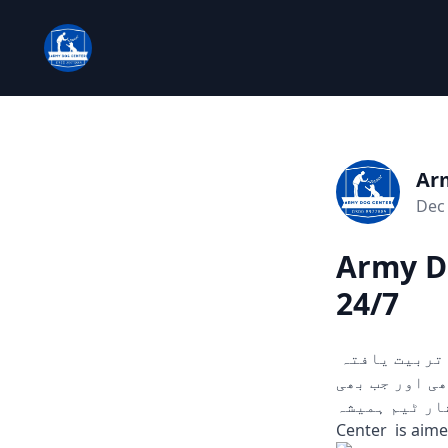
Ar
Dec 
Army D
24/7
چوری، ڈکیتی، اور دیگر ہنگامی حالات میں مدد کے لیے تیار۔ ہمارے تربیت یافتہ
ں۔ 24/7 دستیاب، کہیں بھی اور جب بھی
سرشار ٹیم ہمیشہ
Center is aime