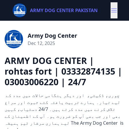
ARMY DOG CENTER PAKISTAN
Army Dog Center
Dec 12, 2025
ARMY DOG CENTER |
rohtas fort | 03332874135 |
03003006220 | 24/7
چوری، ڈکیتی، اور دیگر ہنگامی حالات میں مدد کے
لیے تیار۔ ہمارے تربیت یافتہ کتے ثبوت اور سراغ
تلاش کرنے میں مدد کرتے ہیں۔ 24/7 دستیاب، کہیں
بھی اور جب بھی آپ کو ضرورت ہو۔ آپ کے اطمینان کے
لیے ہماری سرشار ٹیم ہمیشہ The Army Dog Center is