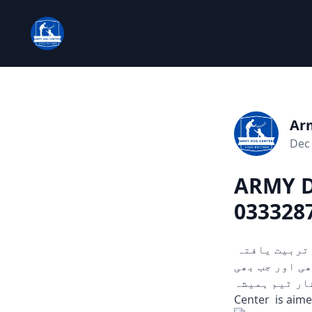
Ar
Dec 
ARMY D
0333287
چوری، ڈکیتی، اور دیگر ہنگامی حالات میں مدد کے لیے تیار۔ ہمارے تربیت یافتہ
ں۔ 24/7 دستیاب، کہیں بھی اور جب بھی
سرشار ٹیم ہمیشہ
Center is ai