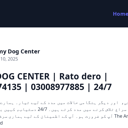
Hom
my Dog Center
10, 2025
OG CENTER | Rato dero |
4135 | 03008977885 | 24/7
کتے ثبوت اور سراغ تلاش کرنے میں مدد کرتے ہی
آپ کو ضرورت ہو۔ آپ کے اطمینان کے لیے ہماری  The Army Dog
med