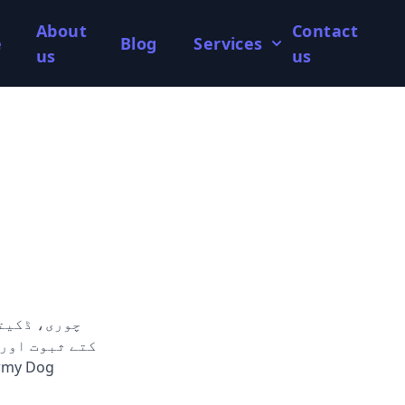
About
Contact
e
Blog
Services
us
us