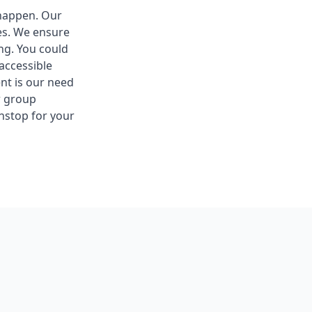
 happen. Our
ues. We ensure
ng. You could
accessible
nt is our need
r group
nstop for your