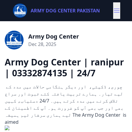
ARMY DOG CENTER PAKISTAN
Army Dog Center
Dec 28, 2025
Army Dog Center | ranipur
| 03332874135 | 24/7
چوری، ڈکیتی، اور دیگر ہنگامی حالات میں مدد کے
لیے تیار۔ ہمارے تربیت یافتہ کتے ثبوت اور سراغ
تلاش کرنے میں مدد کرتے ہیں۔ 24/7 دستیاب، کہیں
بھی اور جب بھی آپ کو ضرورت ہو۔ آپ کے اطمینان کے
لیے ہماری سرشار ٹیم ہمیشہ The Army Dog Center is
aimed