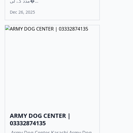
مدد کے لی�...
Dec 26, 2025
ARMY DOG CENTER |
03332874135
Army Dog Center Karachi Army Dog