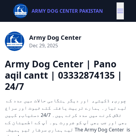
ARMY DOG CENTER PAKISTAN
Army Dog Center
Dec 29, 2025
Army Dog Center | Pano
aqil cantt | 03332874135 |
24/7
چوری، ڈکیتی، اور دیگر ہنگامی حالات میں مدد کے
لیے تیار۔ ہمارے تربیت یافتہ کتے ثبوت اور سراغ
تلاش کرنے میں مدد کرتے ہیں۔ 24/7 دستیاب، کہیں
بھی اور جب بھی آپ کو ضرورت ہو۔ آپ کے اطمینان کے
لیے ہماری سرشار ٹیم ہمیشہ The Army Dog Center is