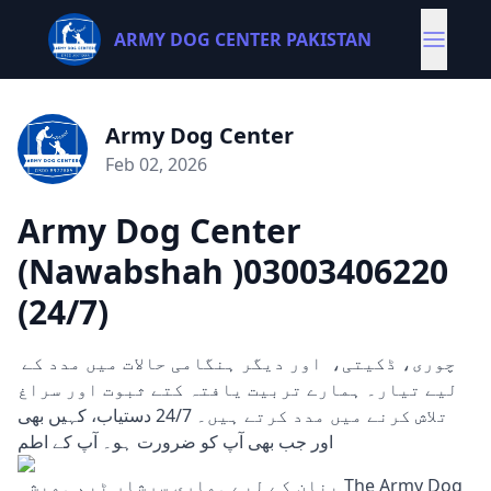
ARMY DOG CENTER PAKISTAN
Army Dog Center
Feb 02, 2026
Army Dog Center
(Nawabshah )03003406220
(24/7)
چوری، ڈکیتی، اور دیگر ہنگامی حالات میں مدد کے
لیے تیار۔ ہمارے تربیت یافتہ کتے ثبوت اور سراغ
تلاش کرنے میں مدد کرتے ہیں۔ 24/7 دستیاب، کہیں بھی
اور جب بھی آپ کو ضرورت ہو۔ آپ کے اطم
ینان کے لیے ہماری سرشار ٹیم ہمیشہ The Army Dog