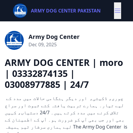
ARMY DOG CENTER PAKISTAN
Army Dog Center
Dec 09, 2025
ARMY DOG CENTER | moro
| 03332874135 |
03008977885 | 24/7
چوری، ڈکیتی، اور دیگر ہنگامی حالات میں مدد کے
لیے تیار۔ ہمارے تربیت یافتہ کتے ثبوت اور سراغ
تلاش کرنے میں مدد کرتے ہیں۔ 24/7 دستیاب، کہیں
بھی اور جب بھی آپ کو ضرورت ہو۔ آپ کے اطمینان کے
لیے ہماری سرشار ٹیم ہمیشہ The Army Dog Center is