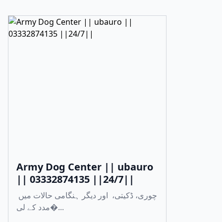
Army Dog Center || ubauro
|| 03332874135 ||24/7||
چوری، ڈکیتی، اور دیگر ہنگامی حالات میں
مدد کے لی�...