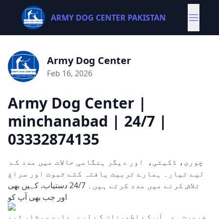
ARMY DOG CENTER PAKISTAN
Army Dog Center
Feb 16, 2026
Army Dog Center |
minchanabad | 24/7 |
03332874135
چوری، ڈکیتی، اور دیگر ہنگامی حالات میں مدد کے
لیے تیار۔ ہمارے تربیت یافتہ کتے ثبوت اور سراغ
تلاش کرنے میں مدد کرتے ہیں۔ 24/7 دستیاب، کہیں بھی
اور جب بھی آپ کو
ضرورت ہو۔ آپ کے اطمینان کے لیے ہماری سرشار ٹیم