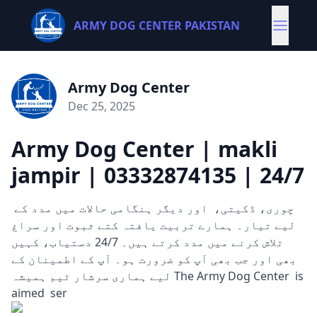
ARMY DOG CENTER PAKISTAN
Army Dog Center
Dec 25, 2025
Army Dog Center | makli
jampir | 03332874135 | 24/7
چوری، ڈکیتی، اور دیگر ہنگامی حالات میں مدد کے
لیے تیار۔ ہمارے تربیت یافتہ کتے ثبوت اور سراغ
تلاش کرنے میں مدد کرتے ہیں۔ 24/7 دستیاب، کہیں
بھی اور جب بھی آپ کو ضرورت ہو۔ آپ کے اطمینان کے
لیے ہماری سرشار ٹیم ہمیشہ The Army Dog Center is
aimed ser