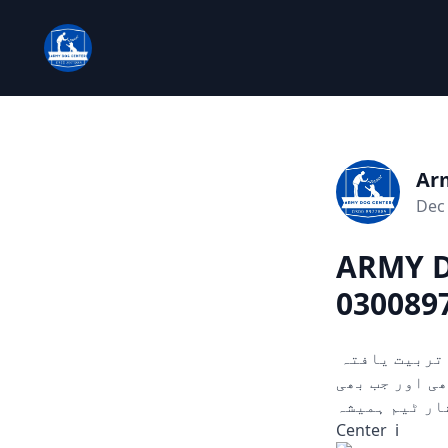
Ar
Dec 
ARMY D
0300897
چوری، ڈکیتی، اور دیگر ہنگامی حالات میں مدد کے لیے تیار۔ ہمارے تربیت یافتہ
ں۔ 24/7 دستیاب، کہیں بھی اور جب بھی
سرشار ٹیم ہمیشہ
Center i