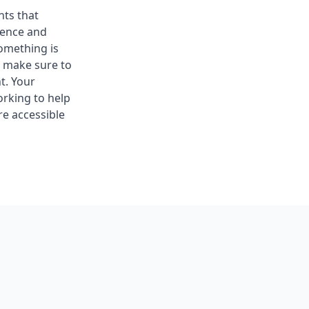
nts that
dence and
omething is
e make sure to
t. Your
orking to help
e accessible