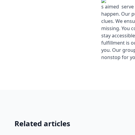
s aimed serve 
happen. Our pu
clues. We ensu
missing. You c
stay accessibl
fulfillment is 
you. Our group
nonstop for you
Related articles