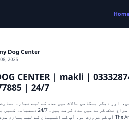
Hom
my Dog Center
08, 2025
OG CENTER | makli | 0333287
7885 | 24/7
کتے ثبوت اور سراغ تلاش کرنے میں مدد کرتے ہی
آپ کو ضرورت ہو۔ آپ کے اطمینان کے لیے ہماری  The Army Dog