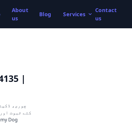
About
Contact
e
Blog
Services
us
us
4135 |