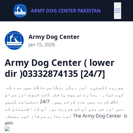
ARMY DOG CENTER PAKISTAN
Army Dog Center
Jan 15, 2026
Army Dog Center ( lower
dir )03332874135 [24/7]
چوری، ڈکیتی، اور دیگر ہنگامی حالات میں مدد کے
لیے تیار۔ ہمارے تربیت یافتہ کتے ثبوت اور سراغ
تلاش کرنے میں مدد کرتے ہیں۔ 24/7 دستیاب، کہیں
بھی اور جب بھی آپ کو ضرورت ہو۔ آپ کے اطمینان کے
لیے ہماری سرشار ٹیم ہمیشہ The Army Dog Center is
aim