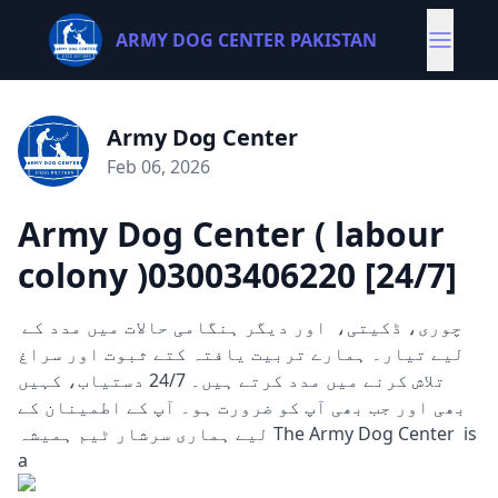
ARMY DOG CENTER PAKISTAN
Army Dog Center
Feb 06, 2026
Army Dog Center ( labour
colony )03003406220 [24/7]
چوری، ڈکیتی، اور دیگر ہنگامی حالات میں مدد کے
لیے تیار۔ ہمارے تربیت یافتہ کتے ثبوت اور سراغ
تلاش کرنے میں مدد کرتے ہیں۔ 24/7 دستیاب، کہیں
بھی اور جب بھی آپ کو ضرورت ہو۔ آپ کے اطمینان کے
لیے ہماری سرشار ٹیم ہمیشہ The Army Dog Center is
a