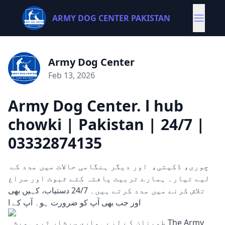
ARMY DOG CENTER PAKISTAN
Army Dog Center
Feb 13, 2026
Army Dog Center. l hub
chowki | Pakistan | 24/7 |
03332874135
چوری، ڈکیتی، اور دیگر ہنگامی حالات میں مدد کے
لیے تیار۔ ہمارے تربیت یافتہ کتے ثبوت اور سراغ
تلاش کرنے میں مدد کرتے ہیں۔ 24/7 دستیاب، کہیں بھی
اور جب بھی آپ کو ضرورت ہو۔ آپ کے ا
طمینان کے لیے ہماری سرشار ٹیم ہمیشہ The Army