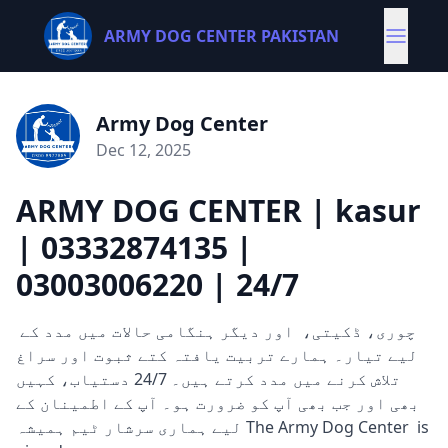
ARMY DOG CENTER PAKISTAN
Army Dog Center
Dec 12, 2025
ARMY DOG CENTER | kasur
| 03332874135 |
03003006220 | 24/7
چوری، ڈکیتی، اور دیگر ہنگامی حالات میں مدد کے
لیے تیار۔ ہمارے تربیت یافتہ کتے ثبوت اور سراغ
تلاش کرنے میں مدد کرتے ہیں۔ 24/7 دستیاب، کہیں
بھی اور جب بھی آپ کو ضرورت ہو۔ آپ کے اطمینان کے
لیے ہماری سرشار ٹیم ہمیشہ The Army Dog Center is