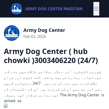
ARMY DOG CENTER PAKISTAN
Army Dog Center
Feb 02, 2026
Army Dog Center ( hub
chowki )3003406220 (24/7)
چوری، ڈکیتی، اور دیگر ہنگامی حالات میں مدد کے
لیے تیار۔ ہمارے تربیت یافتہ کتے ثبوت اور سراغ
تلاش کرنے میں مدد کرتے ہیں۔ 24/7 دستیاب، کہیں
بھی اور جب بھی آپ کو ضرورت ہو۔ آپ کے اطمینان کے
لیے ہماری سرشار ٹیم ہمیشہ The Army Dog Center is
aimed se