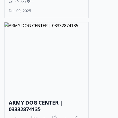
مدد کے لی�...
Dec 09, 2025
ARMY DOG CENTER |
03332874135
کسی بھی ہنگامی صورتحال میں بہترین