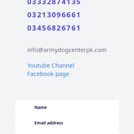
03332874135
03213096661
03456826761
info@armydogcenterpk.com
Youtube Channel
Facebook page