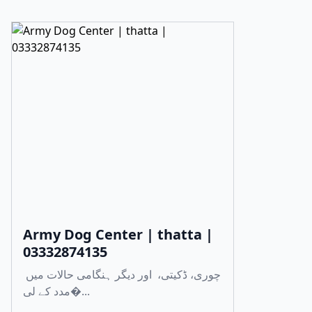
Army Dog Center | thatta |
03332874135
چوری، ڈکیتی، اور دیگر ہنگامی حالات میں
مدد کے لی�...