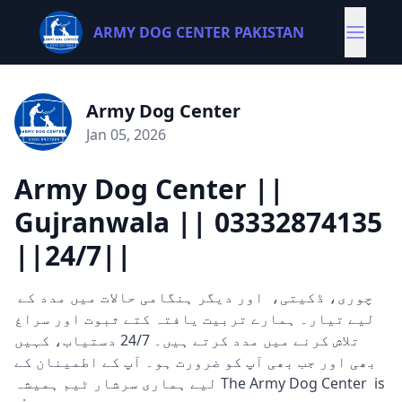
ARMY DOG CENTER PAKISTAN
Army Dog Center
Jan 05, 2026
Army Dog Center ||
Gujranwala || 03332874135
||24/7||
چوری، ڈکیتی، اور دیگر ہنگامی حالات میں مدد کے
لیے تیار۔ ہمارے تربیت یافتہ کتے ثبوت اور سراغ
تلاش کرنے میں مدد کرتے ہیں۔ 24/7 دستیاب، کہیں
بھی اور جب بھی آپ کو ضرورت ہو۔ آپ کے اطمینان کے
لیے ہماری سرشار ٹیم ہمیشہ The Army Dog Center is