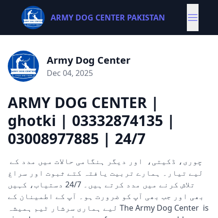
ARMY DOG CENTER PAKISTAN
Army Dog Center
Dec 04, 2025
ARMY DOG CENTER |
ghotki | 03332874135 |
03008977885 | 24/7
چوری، ڈکیتی، اور دیگر ہنگامی حالات میں مدد کے
لیے تیار۔ ہمارے تربیت یافتہ کتے ثبوت اور سراغ
تلاش کرنے میں مدد کرتے ہیں۔ 24/7 دستیاب، کہیں
بھی اور جب بھی آپ کو ضرورت ہو۔ آپ کے اطمینان کے
لیے ہماری سرشار ٹیم ہمیشہ The Army Dog Center is