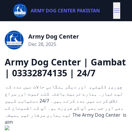
ARMY DOG CENTER PAKISTAN
Army Dog Center
Dec 28, 2025
Army Dog Center | Gambat
| 03332874135 | 24/7
چوری، ڈکیتی، اور دیگر ہنگامی حالات میں مدد کے
لیے تیار۔ ہمارے تربیت یافتہ کتے ثبوت اور سراغ
تلاش کرنے میں مدد کرتے ہیں۔ 24/7 دستیاب، کہیں
بھی اور جب بھی آپ کو ضرورت ہو۔ آپ کے اطمینان کے
لیے ہماری سرشار ٹیم ہمیشہ The Army Dog Center is
aim