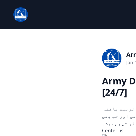
Ar
Jan 
Army D
[24/7]
چوری، ڈکیتی، اور دیگر ہنگامی حالات میں مدد کے لیے تیار۔ ہمارے تربیت یافتہ
ں۔ 24/7 دستیاب، کہیں بھی اور جب بھی
سرشار ٹیم ہمیشہ
Center is