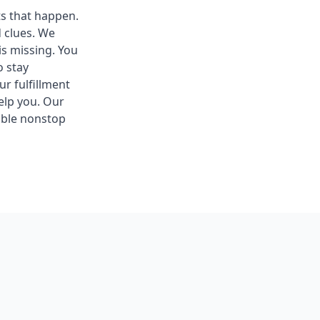
ts that happen.
d clues. We
s missing. You
o stay
r fulfillment
help you. Our
ible nonstop