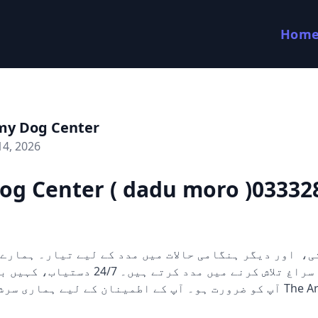
Hom
my Dog Center
14, 2026
og Center ( dadu moro )03332
کتے ثبوت اور سراغ تلاش کرنے میں مدد کرتے ہی
آپ کو ضرورت ہو۔ آپ کے اطمینان کے لیے ہماری  The Army Dog