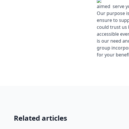
aimed serve yo
Our purpose is
ensure to supp
could trust us
accessible eve
is our need an
group incorpo
for your benefi
Related articles