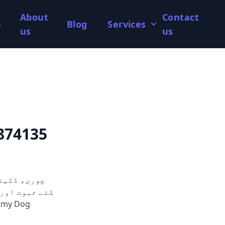
About
Contact
e
Blog
Services
us
us
874135