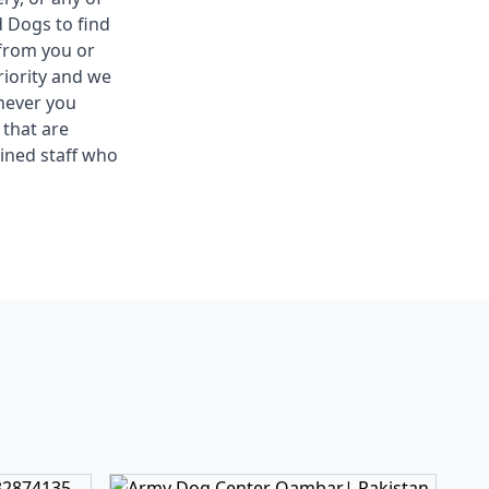
d Dogs to find
from you or
riority and we
never you
 that are
ined staff who