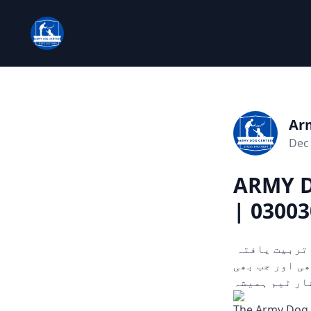
Ar
Dec 
ARMY D
| 03003
چوری، ڈکیتی، اور دیگر ہنگامی حالات میں مدد کے لیے تیار۔ ہمارے تربیت یافتہ
ں۔ 24/7 دستیاب، کہیں بھی اور جب بھی
ار ٹیم ہمیشہ
The Army Dog C