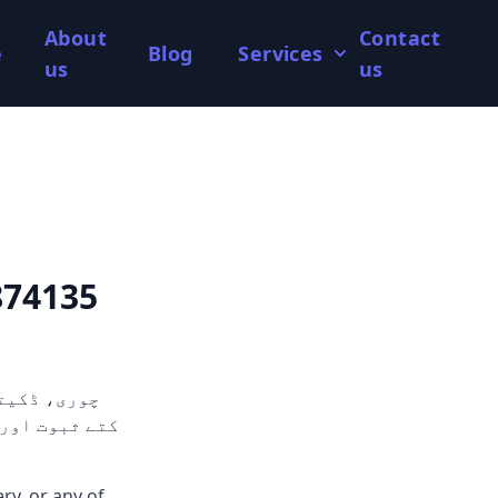
About
Contact
e
Blog
Services
us
us
874135
y, or any of