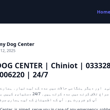
Hom
my Dog Center
12, 2025
OG CENTER | Chiniot | 03332
006220 | 24/7
کتے ثبوت اور سراغ تلاش کرنے میں مدد کرتے ہی
آپ کو ضرورت ہو۔ آپ کے اطمینان کے لیے ہماری سرش
enter is aimed serve you in case of any emergency, robber