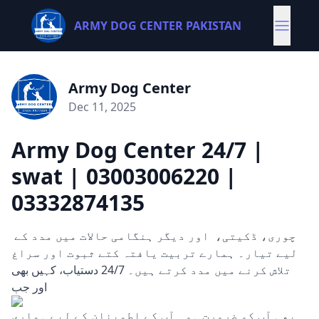
ARMY DOG CENTER PAKISTAN
Army Dog Center
Dec 11, 2025
Army Dog Center 24/7 |
swat | 03003006220 |
03332874135
چوری، ڈکیتی، اور دیگر ہنگامی حالات میں مدد کے
لیے تیار۔ ہمارے تربیت یافتہ کتے ثبوت اور سراغ
تلاش کرنے میں مدد کرتے ہیں۔ 24/7 دستیاب، کہیں بھی
اور جب
بھی آپ کو ضرورت ہو۔ آپ کے اطمینان کے لیے ہماری