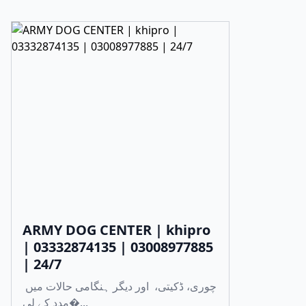
ARMY DOG CENTER | khipro
| 03332874135 | 03008977885
| 24/7
چوری، ڈکیتی، اور دیگر ہنگامی حالات میں
مدد کے لی�...