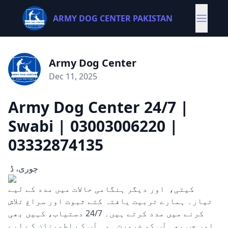
ARMY DOG CENTER PAKISTAN
Army Dog Center
Dec 11, 2025
Army Dog Center 24/7 |
Swabi | 03003006220 |
03332874135
چوری، ڈ
کیتی، اور دیگر ہنگامی حالات میں مدد کے لیے
تیار۔ ہمارے تربیت یافتہ کتے ثبوت اور سراغ تلاش
کرنے میں مدد کرتے ہیں۔ 24/7 دستیاب، کہیں بھی
اور جب بھی آپ کو ضرورت ہو۔ آپ کے اطمینان کے لیے