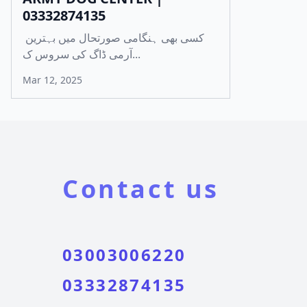
03332874135
کسی بھی ہنگامی صورتحال میں بہترین
آرمی ڈاگ کی سروس ک...
Mar 12, 2025
Contact us
03003006220
03332874135