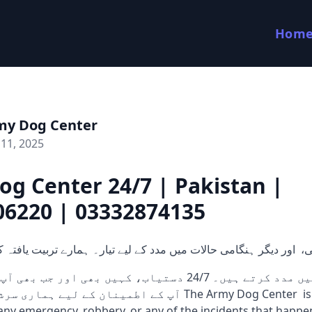
Hom
my Dog Center
11, 2025
g Center 24/7 | Pakistan |
06220 | 03332874135
، اور دیگر ہنگامی حالات میں مدد کے لیے تیار۔ ہمارے تربیت یافتہ ک
غ تلاش کرنے میں مدد کرتے ہیں۔ 24/7 دستیاب، کہیں بھی اور 
آپ کے اطمینان کے لی The Army Dog Center is aimed serve
 any emergency, robbery, or any of the incidents that happ