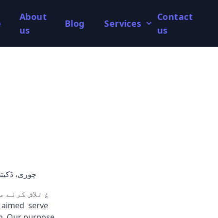
About
Contact
e
Blog
Services
us
us
چوری، ڈکیتی
en. Our purpose