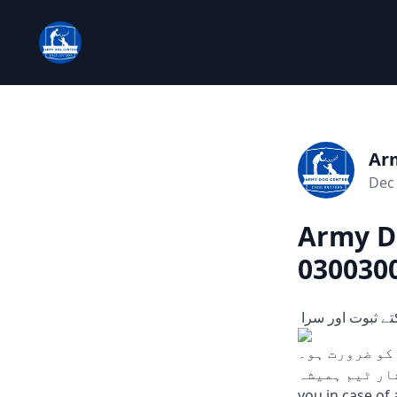
Ar
Dec 
Army Do
030030
تے ثبوت اور سرا
جب بھی آپ کو ضرورت ہو۔
ے ہماری سرشار ٹیم ہمیشہ
you in case of