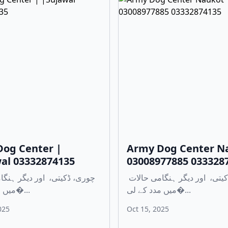
og Center |
Army Dog Center N
al 03332874135
03008977885 033328
چوری، ڈکیتی، اور دیگر ہنگامی حالات
میں مدد کے لی�...
میں مدد کے لی�...
025
Oct 15, 2025