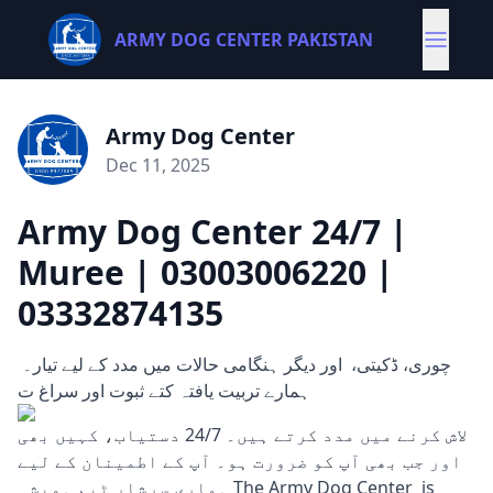
ARMY DOG CENTER PAKISTAN
Army Dog Center
Dec 11, 2025
Army Dog Center 24/7 |
Muree | 03003006220 |
03332874135
چوری، ڈکیتی، اور دیگر ہنگامی حالات میں مدد کے لیے تیار۔
ہمارے تربیت یافتہ کتے ثبوت اور سراغ ت
لاش کرنے میں مدد کرتے ہیں۔ 24/7 دستیاب، کہیں بھی
اور جب بھی آپ کو ضرورت ہو۔ آپ کے اطمینان کے لیے
ہماری سرشار ٹیم ہمیشہ The Army Dog Center is