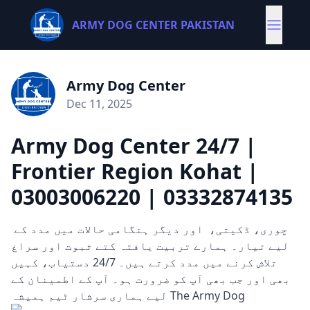
ARMY DOG CENTER PAKISTAN
Army Dog Center
Dec 11, 2025
Army Dog Center 24/7 |
Frontier Region Kohat |
03003006220 | 03332874135
چوری، ڈکیتی، اور دیگر ہنگامی حالات میں مدد کے
لیے تیار۔ ہمارے تربیت یافتہ کتے ثبوت اور سراغ
تلاش کرنے میں مدد کرتے ہیں۔ 24/7 دستیاب، کہیں
بھی اور جب بھی آپ کو ضرورت ہو۔ آپ کے اطمینان کے
لیے ہماری سرشار ٹیم ہمیشہ The Army Dog