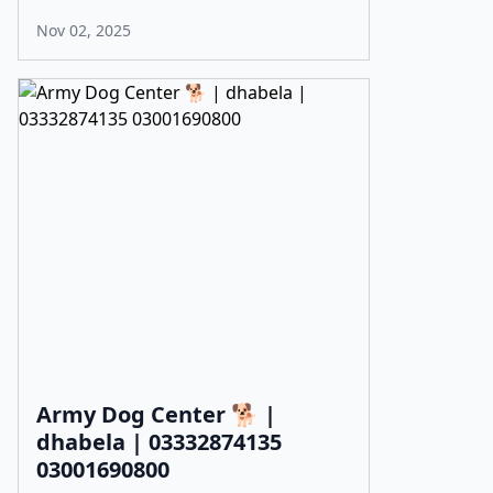
Nov 02, 2025
Army Dog Center 🐕 |
dhabela | 03332874135
03001690800